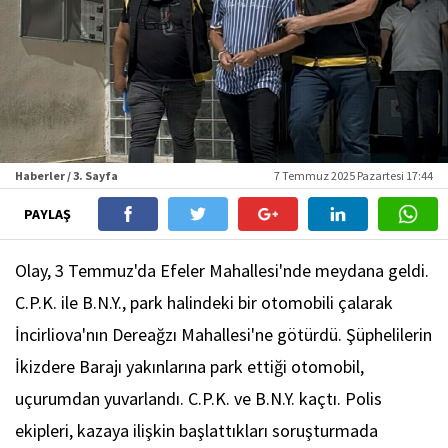
Haberler / 3. Sayfa
7 Temmuz 2025 Pazartesi 17:44
PAYLAŞ
Olay, 3 Temmuz'da Efeler Mahallesi'nde meydana geldi.
C.P.K. ile B.N.Y., park halindeki bir otomobili çalarak
İncirliova'nın Dereağzı Mahallesi'ne götürdü. Şüphelilerin
İkizdere Barajı yakınlarına park ettiği otomobil,
uçurumdan yuvarlandı. C.P.K. ve B.N.Y. kaçtı. Polis
ekipleri, kazaya ilişkin başlattıkları soruşturmada