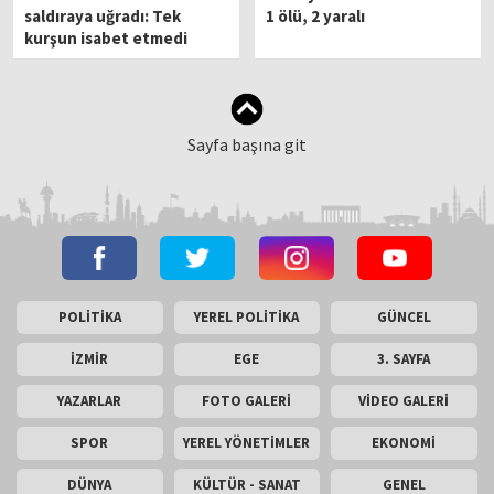
saldıraya uğradı: Tek
1 ölü, 2 yaralı
kurşun isabet etmedi
Sayfa başına git
POLİTİKA
YEREL POLİTİKA
GÜNCEL
İZMİR
EGE
3. SAYFA
YAZARLAR
FOTO GALERİ
VİDEO GALERİ
SPOR
YEREL YÖNETİMLER
EKONOMİ
DÜNYA
KÜLTÜR - SANAT
GENEL