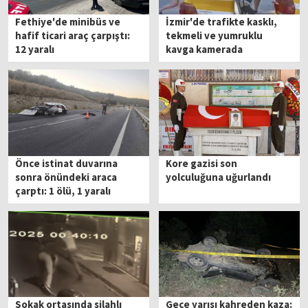
Fethiye'de minibüs ve
İzmir'de trafikte kasklı,
hafif ticari araç çarpıştı:
tekmeli ve yumruklu
12 yaralı
kavga kamerada
Önce istinat duvarına
Kore gazisi son
sonra önündeki araca
yolculuğuna uğurlandı
çarptı: 1 ölü, 1 yaralı
Sokak ortasında silahlı
Gece yarısı kahreden kaza: