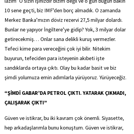
lazım’ O sizin işinizdir bizim değil ve o gün bugün bakın
10 sene geçti, biz IMF’den borç almadık. O zamanda
Merkez Banka’mızın döviz rezervi 27,5 milyar dolardı.
Bunlar ne yapıyor İngiltere’ye gidip? Yok, 3 milyar dolar
getirecekmiş… Onlar sana delikli kuruş vermezler.
Tefeci kime para vereceğini çok iyi bilir. Nitekim
buyurun, tefeciden para isteyenin akıbeti işte
sandıklarda ortaya çıktı. Olay bu kadar basit ve biz
şimdi yolumuza emin adımlarla yürüyoruz. Yürüyeceğiz.
“ŞİMDİ GABAR’DA PETROL ÇIKTI. YATARAK ÇIKMADI,
ÇALIŞARAK ÇIKTI”
Güven ve istikrar, bu iki kavram çok önemli. Siyasette,
hep arkadaşlarımla bunu konuştum. Güven ve istikrar,