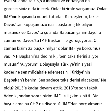
Evet şu anda faiz 8,5’a indirildi ve enflasyon da
göreceksiniz o da inecek. Onlar bizimle yarışamaz. Onlar
IMF’nin kapısında nöbet tutarlar. Kardeşlerim, bizler
Davos’tan kopuşumuzu nasıl başlatmıştık biliyor
musunuz ve Davos’ta şu anda Babacan yanımdaydı o
zaman ve Davos’ta IMF Başkanı ile görüşüyoruz. O
zaman bizim 23 buçuk milyar dolar IMF’ye borcumuz
var. IMF Başkanı’na dedim ki, ‘Sen taksitlerini alıyor
musun?’ ‘Alıyorum’ Dolayısıyla Türkiye’nin siyasi
kaderine sen müdahale edemezsin. Türkiye’nin
Başbakan’ı benim. Sen sadece taksitlerini alacaksın.’ Ne
oldu? 2013’e kadar devam ettik. 2013’te son taksiti
ödedik, ondan sonra bizim IMF ile ilişkimiz bitti. Biz
buyuz ama bu CHP ne diyordu? ‘IMF’den borç almanız