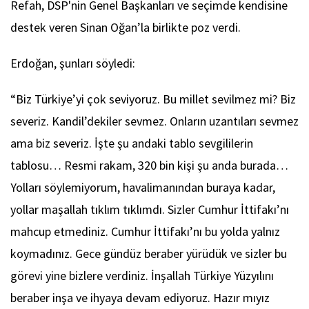
Refah, DSP'nin Genel Başkanları ve seçimde kendisine
destek veren Sinan Oğan’la birlikte poz verdi.
Erdoğan, şunları söyledi:
“Biz Türkiye’yi çok seviyoruz. Bu millet sevilmez mi? Biz
severiz. Kandil’dekiler sevmez. Onların uzantıları sevmez
ama biz severiz. İşte şu andaki tablo sevgililerin
tablosu… Resmi rakam, 320 bin kişi şu anda burada…
Yolları söylemiyorum, havalimanından buraya kadar,
yollar maşallah tıklım tıklımdı. Sizler Cumhur İttifakı’nı
mahcup etmediniz. Cumhur İttifakı’nı bu yolda yalnız
koymadınız. Gece gündüz beraber yürüdük ve sizler bu
görevi yine bizlere verdiniz. İnşallah Türkiye Yüzyılını
beraber inşa ve ihyaya devam ediyoruz. Hazır mıyız