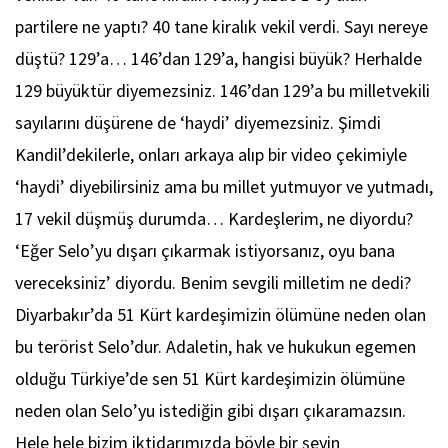
partilere ne yaptı? 40 tane kiralık vekil verdi. Sayı nereye
düştü? 129’a… 146’dan 129’a, hangisi büyük? Herhalde
129 büyüktür diyemezsiniz. 146’dan 129’a bu milletvekili
sayılarını düşürene de ‘haydi’ diyemezsiniz. Şimdi
Kandil’dekilerle, onları arkaya alıp bir video çekimiyle
‘haydi’ diyebilirsiniz ama bu millet yutmuyor ve yutmadı,
17 vekil düşmüş durumda… Kardeşlerim, ne diyordu?
‘Eğer Selo’yu dışarı çıkarmak istiyorsanız, oyu bana
vereceksiniz’ diyordu. Benim sevgili milletim ne dedi?
Diyarbakır’da 51 Kürt kardeşimizin ölümüne neden olan
bu terörist Selo’dur. Adaletin, hak ve hukukun egemen
olduğu Türkiye’de sen 51 Kürt kardeşimizin ölümüne
neden olan Selo’yu istediğin gibi dışarı çıkaramazsın.
Hele hele bizim iktidarımızda böyle bir şeyin