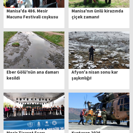
Manisa'da 486. Mesir
Manisa'nın ünlü kirazında
Macunu Festivali coşkusu
çiçek zamanı!
Eber Gölü'nün ana damarı
Afyon'a nisan sonu kar
kesildi
şaşkınlığı!
Mesir Ticaret Fuarı
Kurtaran 2026