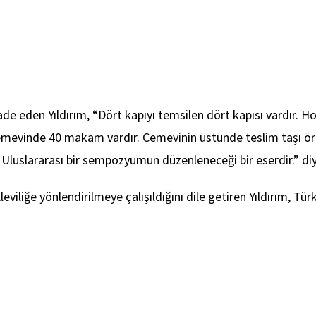
e eden Yıldırım, “Dört kapıyı temsilen dört kapısı vardır. H
 cemevinde 40 makam vardır. Cemevinin üstünde teslim taşı örnek
r. Uluslararası bir sempozyumun düzenleneceği bir eserdir.” di
iz Aleviliğe yönlendirilmeye çalışıldığını dile getiren Yıldırım