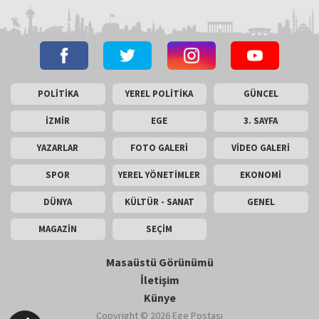
POLİTİKA
YEREL POLİTİKA
GÜNCEL
İZMİR
EGE
3. SAYFA
YAZARLAR
FOTO GALERİ
VİDEO GALERİ
SPOR
YEREL YÖNETİMLER
EKONOMİ
DÜNYA
KÜLTÜR - SANAT
GENEL
MAGAZİN
SEÇİM
Masaüstü Görünümü
İletişim
Künye
Copyright © 2026 Ege Postası