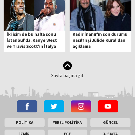
İki isim de bu hafta sonu
Kadir İnanır'ın son durumu
İstanbul'da: Kanye West
nasıl? Eşi Jülide Kural'dan
ve Travis Scott'ın İtalya
açıklama
konserleri iptal edildi!
Sayfa başına git
POLİTİKA
YEREL POLİTİKA
GÜNCEL
İZMİR
EGE
3. SAYFA