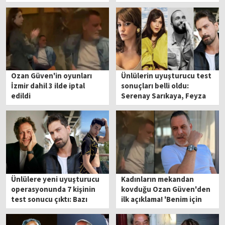
sonuçları ortaya çıktı
Ozan Güven'in oyunları
Ünlülerin uyuşturucu test
İzmir dahil 3 ilde iptal
sonuçları belli oldu:
edildi
Serenay Sarıkaya, Feyza
Civelek, Berkay Şahin...
Ünlülere yeni uyuşturucu
Kadınların mekandan
operasyonunda 7 kişinin
kovduğu Ozan Güven'den
test sonucu çıktı: Bazı
ilk açıklama! 'Benim için
şüpheliler pozitif
çok ağırdı'