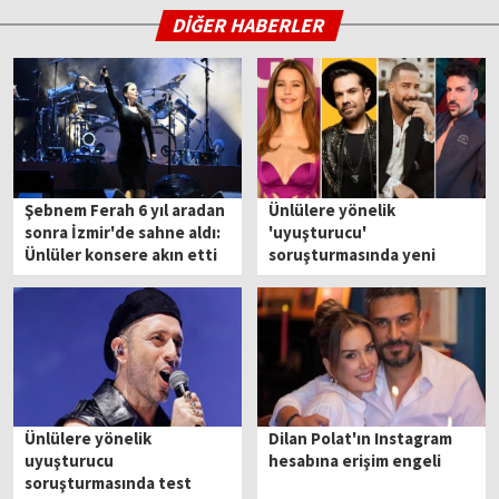
DİĞER HABERLER
Şebnem Ferah 6 yıl aradan
Ünlülere yönelik
sonra İzmir'de sahne aldı:
'uyuşturucu'
Ünlüler konsere akın etti
soruşturmasında yeni
gelişme: 9 kişi tutuklandı
Ünlülere yönelik
Dilan Polat'ın Instagram
uyuşturucu
hesabına erişim engeli
soruşturmasında test