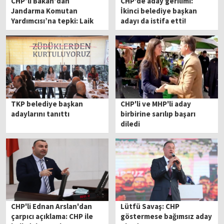
CHP’li Bakan’dan
CHP'de aday gerilimi:
Jandarma Komutan
İkinci belediye başkan
Yardımcısı’na tepki: Laik
adayı da istifa etti!
hukuk devletinde suçtur!
TKP belediye başkan
CHP'li ve MHP'li aday
adaylarını tanıttı
birbirine sarılıp başarı
diledi
CHP'li Ednan Arslan'dan
Lütfü Savaş: CHP
çarpıcı açıklama: CHP ile
göstermese bağımsız aday