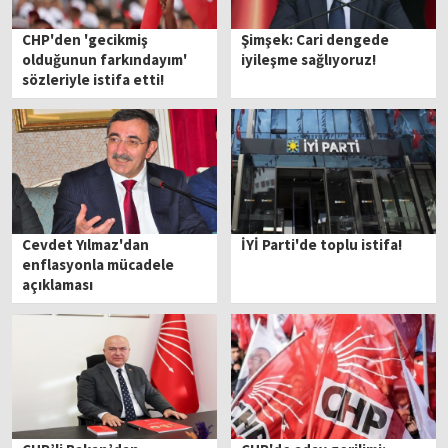
CHP'den 'gecikmiş
Şimşek: Cari dengede
olduğunun farkındayım'
iyileşme sağlıyoruz!
sözleriyle istifa etti!
Cevdet Yılmaz'dan
İYİ Parti'de toplu istifa!
enflasyonla mücadele
açıklaması