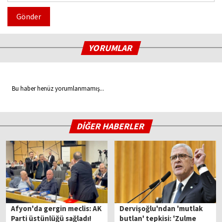
Gönder
YORUMLAR
Bu haber henüz yorumlanmamış...
DİĞER HABERLER
Afyon'da gergin meclis: AK
Dervişoğlu'ndan 'mutlak
Parti üstünlüğü sağladı!
butlan' tepkisi: 'Zulme