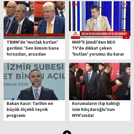
TBMM'de 'mutlak butlan'
MHP'li Şimdi'den NEO
gerilimi: 'Sen kimsin bana
TV'de dikkat çeken
hırsızdan, arsızdan
'butlan' yorumu: Bu karar
bahsedeceksin?'
çıkmasaydı parti daha da
kaosa sürüklenecekti
Bakan Kacır: Tarihin en
Korumaların itip kaktığı
büyük ölçekli teşvik
isim Kılıçdaroğlu'nun
programı
MYK'sında!