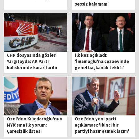
sessiz kalamam'
CHP dosyasında gözler
İlk kez açıkladı:
Yargıtayda: AK Parti
'İmamoğlu'na cezaevinde
kulislerinde karar tarihi
genel başkanlık teklifi'
konuşuluyor
Özel'den Kılıçdaroğlu'nun
Özel'den yeni parti
MYK'sına ilk yorum:
açıklaması: 'İkinci bir
Çaresizlik listesi
partiyi hazır etmek lazım'