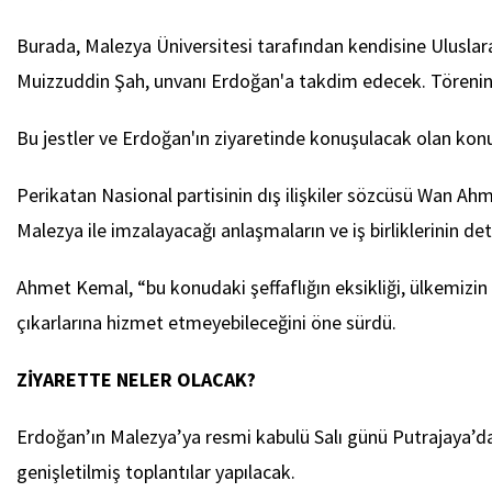
Burada, Malezya Üniversitesi tarafından kendisine Uluslarar
Muizzuddin Şah, unvanı Erdoğan'a takdim edecek. Törenin ar
Bu jestler ve Erdoğan'ın ziyaretinde konuşulacak olan konul
Perikatan Nasional partisinin dış ilişkiler sözcüsü Wan Ah
Malezya ile imzalayacağı anlaşmaların ve iş birliklerinin det
Ahmet Kemal, “bu konudaki şeffaflığın eksikliği, ülkemizin
çıkarlarına hizmet etmeyebileceğini öne sürdü.
ZİYARETTE NELER OLACAK?
Erdoğan’ın Malezya’ya resmi kabulü Salı günü Putrajaya’dak
genişletilmiş toplantılar yapılacak.