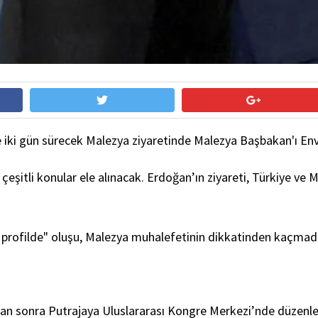
ki gün sürecek Malezya ziyaretinde Malezya Başbakan'ı Enver
itli konular ele alınacak. Erdoğan’ın ziyareti, Türkiye ve Mal
ük profilde" oluşu, Malezya muhalefetinin dikkatinden kaçmadı
an sonra Putrajaya Uluslararası Kongre Merkezi’nde düzenle