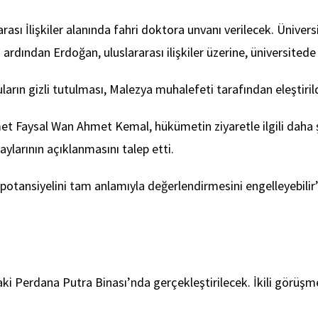
ası İlişkiler alanında fahri doktora unvanı verilecek. Üniver
dından Erdoğan, uluslararası ilişkiler üzerine, üniversitede
arın gizli tutulması, Malezya muhalefeti tarafından eleştirild
met Faysal Wan Ahmet Kemal, hükümetin ziyaretle ilgili daha ş
aylarının açıklanmasını talep etti.
 potansiyelini tam anlamıyla değerlendirmesini engelleyebilir”
i Perdana Putra Binası’nda gerçekleştirilecek. İkili görüşme