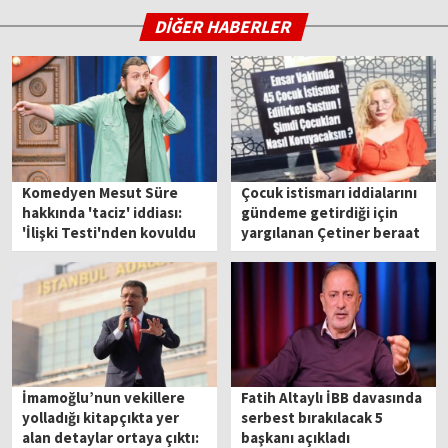
DİĞER HABERLER
Komedyen Mesut Süre
Çocuk istismarı iddialarını
hakkında 'taciz' iddiası:
gündeme getirdiği için
'İlişki Testi'nden kovuldu
yargılanan Çetiner beraat
etti
İmamoğlu’nun vekillere
Fatih Altaylı İBB davasında
yolladığı kitapçıkta yer
serbest bırakılacak 5
alan detaylar ortaya çıktı:
başkanı açıkladı