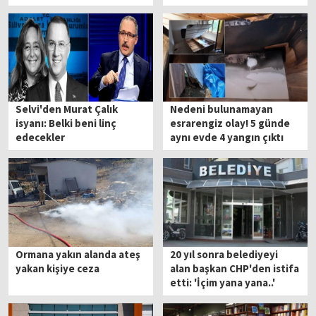
İBB soruşturması şifreleri
Selvi'den Murat Çalık
Nedeni bulunamayan
isyanı: Belki beni linç
esrarengiz olay! 5 günde
edecekler
aynı evde 4 yangın çıktı
Ormana yakın alanda ateş
20 yıl sonra belediyeyi
yakan kişiye ceza
alan başkan CHP'den istifa
etti: 'İçim yana yana..'