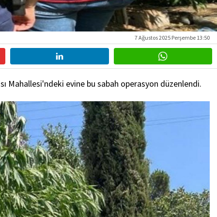
7 Ağustos 2025 Perşembe 13:50
arası Mahallesi'ndeki evine bu sabah operasyon düzenlendi.