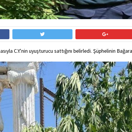
sıyla C.Y.'nin uyuşturucu sattığını belirledi. Şüphelinin Bağ