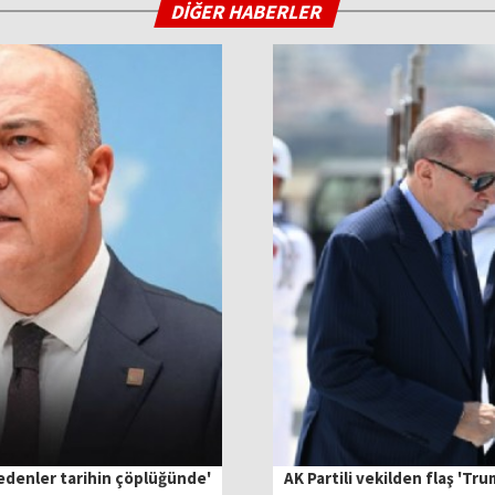
DİĞER HABERLER
 edenler tarihin çöplüğünde'
AK Partili vekilden flaş 'Tr