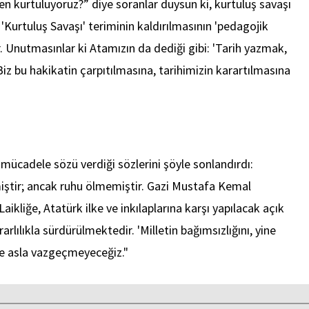
den kurtuluyoruz?” diye soranlar duysun ki, kurtuluş savaşı
'Kurtuluş Savaşı' teriminin kaldırılmasının 'pedagojik
r. Unutmasınlar ki Atamızın da dediği gibi: 'Tarih yazmak,
z bu hakikatin çarpıtılmasına, tarihimizin karartılmasına
mücadele sözü verdiği sözlerini şöyle sonlandırdı:
rmiştir; ancak ruhu ölmemiştir. Gazi Mustafa Kemal
ikliğe, Atatürk ilke ve inkılaplarına karşı yapılacak açık
arlılıkla sürdürülmektedir. 'Milletin bağımsızlığını, yine
ve asla vazgeçmeyeceğiz."