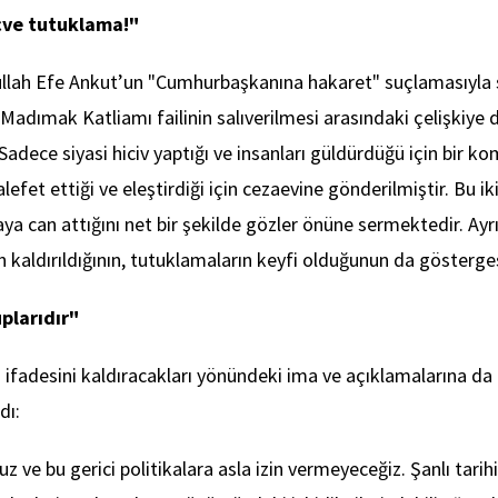
icve tutuklama!"
urullah Efe Ankut’un "Cumhurbaşkanına hakaret" suçlamasıyl
 Madımak Katliamı failinin salıverilmesi arasındaki çelişkiye 
adece siyasi hiciv yaptığı ve insanları güldürdüğü için bir k
efet ettiği ve eleştirdiği için cezaevine gönderilmiştir. Bu ik
maya can attığını net bir şekilde gözler önüne sermektedir. A
 kaldırıldığının, tutuklamaların keyfi olduğunun da gösterges
plarıdır"
ı" ifadesini kaldıracakları yönündeki ima ve açıklamalarına 
dı:
uz ve bu gerici politikalara asla izin vermeyeceğiz. Şanlı tar