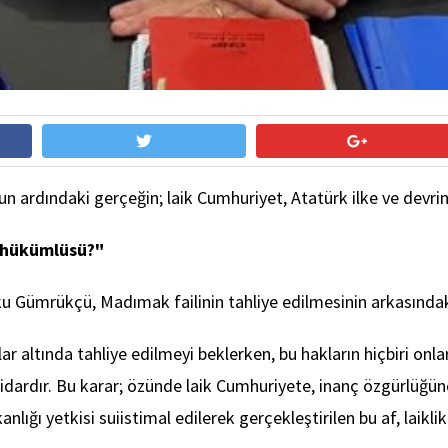
nun ardındaki gerçeğin; laik Cumhuriyet, Atatürk ilke ve devr
 hükümlüsü?"
Gümrükçü, Madımak failinin tahliye edilmesinin arkasındaki as
 altında tahliye edilmeyi beklerken, bu hakların hiçbiri onl
dır. Bu karar; özünde laik Cumhuriyete, inanç özgürlüğüne ve 
lığı yetkisi suiistimal edilerek gerçekleştirilen bu af, laik