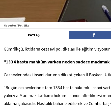
Haberler / Politika
PAYLAŞ
Gümrükçü, iktidarın cezaevi politikaları ile eğitim vizyonu
"1334 hasta mahkûm varken neden sadece madımak
Cezaevlerindeki insani duruma dikkat çeken İl Başkanı Utku 
"Bugün cezaevlerinde tam 1334 hasta hükümlü insani şartlar
yalnızca Madımak katliamı hükümlüsünün affedilmesi manidar
aklama çabasıdır. Hastalık bahane edilerek ve Cumhurbaşkan