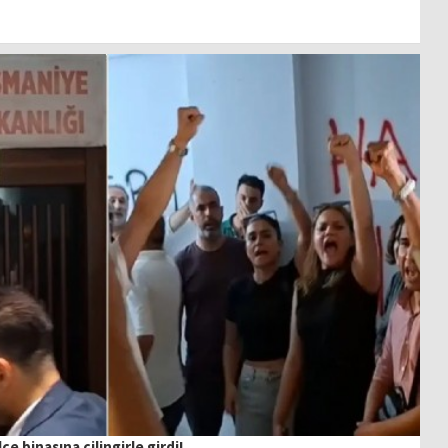
çe binasına çilingirle girdi!