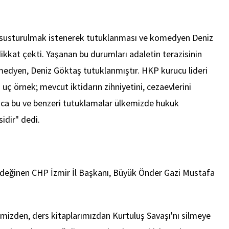
a susturulmak istenerek tutuklanması ve komedyen Deniz
dikkat çekti. Yaşanan bu durumları adaletin terazisinin
omedyen, Deniz Göktaş tutuklanmıştır. HKP kurucu lideri
i uç örnek; mevcut iktidarın zihniyetini, cezaevlerini
yrıca bu ve benzeri tutuklamalar ülkemizde hukuk
idir" dedi.
da değinen CHP İzmir İl Başkanı, Büyük Önder Gazi Mustafa
ihimizden, ders kitaplarımızdan Kurtuluş Savaşı'nı silmeye