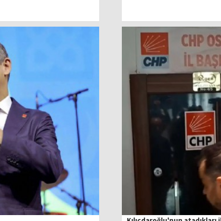
Kılıçdaroğlu'nun atadıkları il