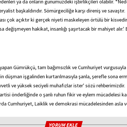
denleri ya da onların günümüzdeki işbirlikçileri olabilir. “Ne
alist başkaldırıdır. Sömürgeciliğe karşı direniş ve savaştır. 
sı çok açıktır ki gerçek niyeti maskeleyen örtülü bir kisvedi
eğişmeyen hakikat, insanlığı şaşırtacak bir mahiyet alır.' Bi
gu yapan Gümrükçü, tam bağımsızlık ve Cumhuriyet vurgusuyla 
mizin düşman işgalinden kurtarılmasıyla şanla, şerefle sona e
tli ve yüksek seciyeli muhafızlar ister' sözü rehberimizdir. La
Partisi önderliğinde o şanlı ruhun fikir ve eylem mücadelesi kar
klarda Cumhuriyet, Laiklik ve demokrasi mücadelesinden asla 
YORUM EKLE