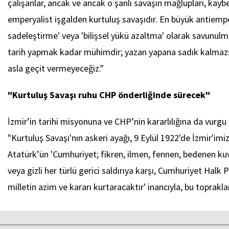
çalışanlar, ancak ve ancak o şanlı savaşın mağlupları, kaybe
emperyalist işgalden kurtuluş savaşıdır. En büyük antiempery
sadeleştirme' veya 'bilişsel yükü azaltma' olarak savunulma
tarih yapmak kadar mühimdir; yazan yapana sadık kalmazsa d
asla geçit vermeyeceğiz."
"Kurtuluş Savaşı ruhu CHP önderliğinde sürecek"
İzmir’in tarihi misyonuna ve CHP’nin kararlılığına da vur
"Kurtuluş Savaşı'nın askeri ayağı, 9 Eylül 1922'de İzmir'i
Atatürk’ün 'Cumhuriyet; fikren, ilmen, fennen, bedenen kuvve
veya gizli her türlü gerici saldırıya karşı, Cumhuriyet Halk 
milletin azim ve kararı kurtaracaktır' inancıyla, bu topra