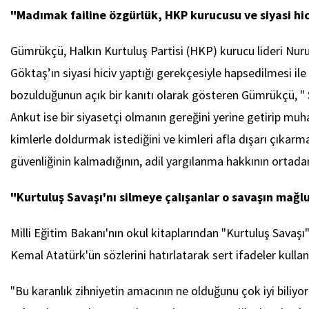
"Madımak failine özgürlük, HKP kurucusu ve siyasi h
Gümrükçü, Halkın Kurtuluş Partisi (HKP) kurucu lideri N
Göktaş’ın siyasi hiciv yaptığı gerekçesiyle hapsedilmesi ile
bozulduğunun açık bir kanıtı olarak gösteren Gümrükçü, " S
Ankut ise bir siyasetçi olmanın gereğini yerine getirip muhal
kimlerle doldurmak istediğini ve kimleri afla dışarı çıkar
güvenliğinin kalmadığının, adil yargılanma hakkının ortadan
"Kurtuluş Savaşı'nı silmeye çalışanlar o savaşın mağlu
Milli Eğitim Bakanı'nın okul kitaplarından "Kurtuluş Savaş
Kemal Atatürk'ün sözlerini hatırlatarak sert ifadeler kullan
"Bu karanlık zihniyetin amacının ne olduğunu çok iyi biliyor