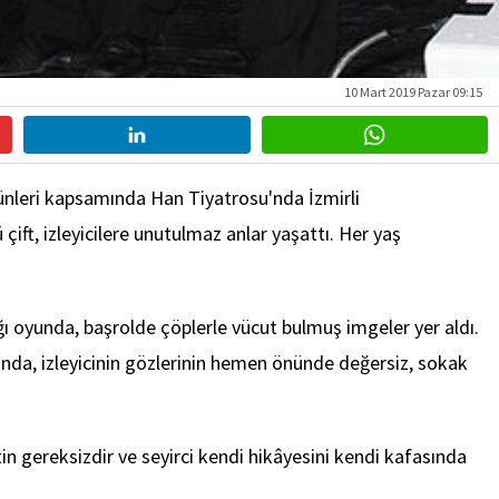
10 Mart 2019 Pazar 09:15
Günleri kapsamında Han Tiyatrosu'nda İzmirli
çift, izleyicilere unutulmaz anlar yaşattı. Her yaş
ğı oyunda, başrolde çöplerle vücut bulmuş imgeler yer aldı.
yunda, izleyicinin gözlerinin hemen önünde değersiz, sokak
n gereksizdir ve seyirci kendi hikâyesini kendi kafasında