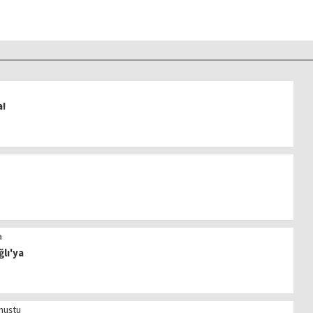
a!
lı'ya