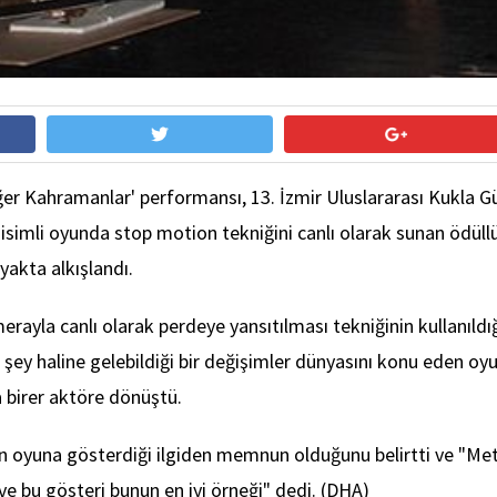
iğer Kahramanlar' performansı, 13. İzmir Uluslararası Kukla 
isimli oyunda stop motion tekniğini canlı olarak sunan ödüllü 
yakta alkışlandı.
rayla canlı olarak perdeye yansıtılması tekniğinin kullanıldı
r şey haline gelebildiği bir değişimler dünyasını konu eden o
 birer aktöre dönüştü.
in oyuna gösterdiği ilgiden memnun olduğunu belirtti ve "Meti
ır ve bu gösteri bunun en iyi örneği" dedi. (DHA)