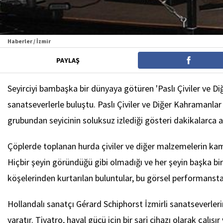
Haberler / İzmir
PAYLAŞ
Seyirciyi bambaşka bir dünyaya götüren 'Paslı Çiviler ve D
sanatseverlerle buluştu. Paslı Çiviler ve Diğer Kahramanlar 
grubundan seyicinin soluksuz izlediği gösteri dakikalarca a
Çöplerde toplanan hurda çiviler ve diğer malzemelerin kame
Hiçbir şeyin göründüğü gibi olmadığı ve her şeyin başka bi
köşelerinden kurtarılan buluntular, bu görsel performansta
Hollandalı sanatçı Gérard Schiphorst İzmirli sanatseverler
yaratır. Tiyatro, hayal gücü için bir şarj cihazı olarak çalış