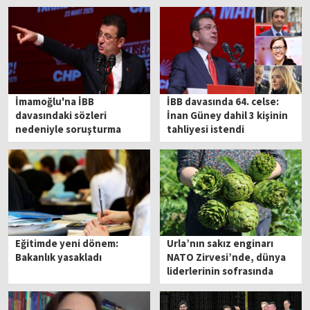
İmamoğlu'na İBB
İBB davasında 64. celse:
davasındaki sözleri
İnan Güney dahil 3 kişinin
nedeniyle soruşturma
tahliyesi istendi
açıldı
Eğitimde yeni dönem:
Urla’nın sakız enginarı
Bakanlık yasakladı
NATO Zirvesi’nde, dünya
liderlerinin sofrasında