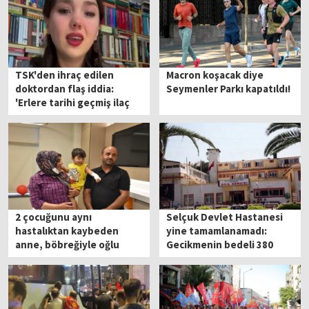
TSK'den ihraç edilen
Macron koşacak diye
doktordan flaş iddia:
Seymenler Parkı kapatıldı!
'Erlere tarihi geçmiş ilaç
vermem isteniyordu'
2 çocuğunu aynı
Selçuk Devlet Hastanesi
hastalıktan kaybeden
yine tamamlanamadı:
anne, böbreğiyle oğlu
Gecikmenin bedeli 380
Doruk'a hayat verdi
milyon!