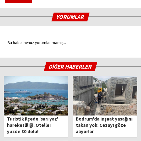
YORUMLAR
Bu haber henüz yorumlanmamış...
DİĞER HABERLER
Turistik ilçede 'sarı yaz'
Bodrum'da inşaat yasağını
hareketliliği: Oteller
takan yok: Cezayı göze
yüzde 80 dolu!
alıyorlar