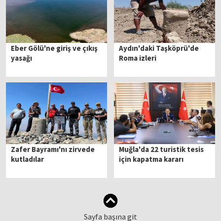
Eber Gölü'ne giriş ve çıkış
Aydın'daki Taşköprü'de
yasağı
Roma izleri
Zafer Bayramı'nı zirvede
Muğla'da 22 turistik tesis
kutladılar
için kapatma kararı
Sayfa başına git