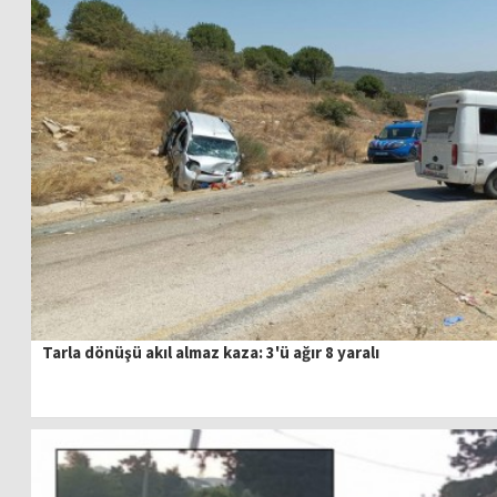
Tarla dönüşü akıl almaz kaza: 3'ü ağır 8 yaralı