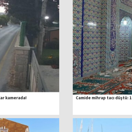
lar kamerada!
Camide mihrap tacı düştü: 1 k