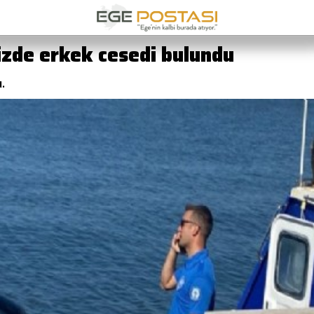
izde erkek cesedi bulundu
.