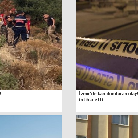
!
İzmir'de kan donduran olay!
intihar etti