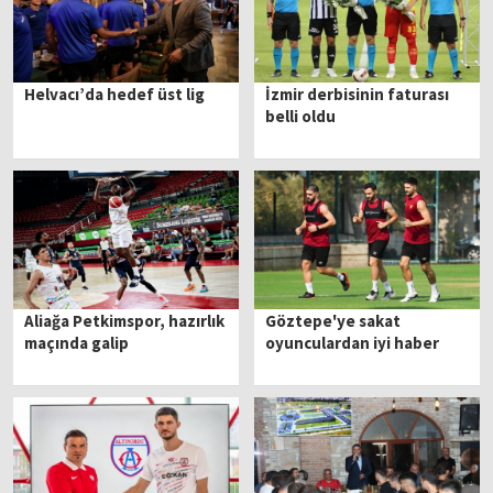
Helvacı’da hedef üst lig
İzmir derbisinin faturası
belli oldu
Aliağa Petkimspor, hazırlık
Göztepe'ye sakat
maçında galip
oyunculardan iyi haber