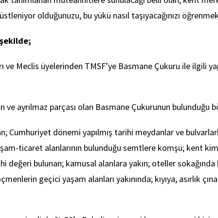
tleniyor olduğunuzu, bu yükü nasıl taşıyacağınızı öğrenmek 
 şekilde;
ı ve Meclis üyelerinden TMSF’ye Basmane Çukuru ile ilgili yap
ın ve ayrılmaz parçası olan Basmane Çukurunun bulunduğu böl
n; Cumhuriyet dönemi yapılmış tarihi meydanlar ve bulvarlar
şam-ticaret alanlarının bulunduğu semtlere komşu; kent kimliği
rihi değeri bulunan; kamusal alanlara yakın; oteller sokağında
enlerin geçici yaşam alanları yakınında; kıyıya, asırlık çınar