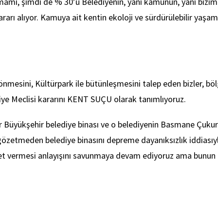
amamı, şimdi de % 30’u Belediyenin, yani kamunun, yani bizim
ı alıyor. Kamuya ait kentin ekoloji ve sürdürülebilir yaşam 
mesini, Kültürpark ile bütünleşmesini talep eden bizler, böl
iye Meclisi kararını KENT SUÇU olarak tanımlıyoruz.
r Büyükşehir belediye binası ve o belediyenin Basmane Çuku
özetmeden belediye binasını depreme dayanıksızlık iddiasıyla 
met vermesi anlayışını savunmaya devam ediyoruz ama bunun b