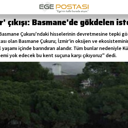
r' çıkışı: Basmane'de gökdelen is
 Basmane Çukuru'ndaki hisselerinin devretmesine tepki gös
çası olan Basmane Çukuru; İzmir’in oksijen ve ekosistemini
 yaşamı içinde barındıran alandır. Tüm bunlar nedeniyle K
emi yok edecek bu kent suçuna karşı çıkıyoruz" dedi.