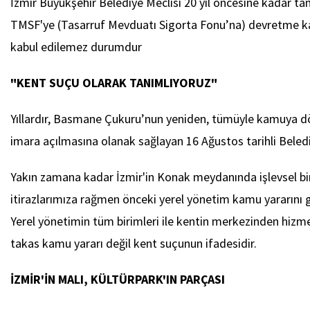
İzmir Büyükşehir Belediye Meclisi 20 yıl öncesine kadar t
TMSF'ye (Tasarruf Mevduatı Sigorta Fonu’na) devretme karar
kabul edilemez durumdur
"KENT SUÇU OLARAK TANIMLIYORUZ"
Yıllardır, Basmane Çukuru’nun yeniden, tümüyle kamuya dön
imara açılmasına olanak sağlayan 16 Ağustos tarihli Beled
Yakın zamana kadar İzmir'in Konak meydanında işlevsel bi
itirazlarımıza rağmen önceki yerel yönetim kamu yararını g
Yerel yönetimin tüm birimleri ile kentin merkezinden hiz
takas kamu yararı değil kent suçunun ifadesidir.
İZMİR'İN MALI, KÜLTÜRPARK'IN PARÇASI