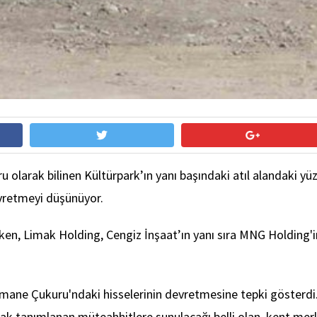
larak bilinen Kültürpark’ın yanı başındaki atıl alandaki yüzde
vretmeyi düşünüyor.
ırken, Limak Holding, Cengiz İnşaat’ın yanı sıra MNG Holdin
mane Çukuru'ndaki hisselerinin devretmesine tepki gösterdi.
tanımlanan müteahhitlere sunulacağı belli olan, kent merkez