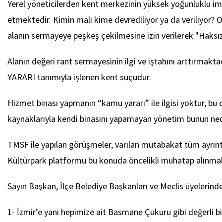
Yerel yöneticilerden kent merkezinin yüksek yoğunluklu ima
etmektedir. Kimin malı kime devrediliyor ya da veriliyor? Or
alanın sermayeye peşkeş çekilmesine izin verilerek "Haksız
Alanın değeri rant sermayesinin ilgi ve iştahını arttırm
YARARI tanımıyla işlenen kent suçudur.
Hizmet binası yapmanın “kamu yararı” ile ilgisi yoktur, bu 
kaynaklarıyla kendi binasını yapamayan yönetim bunun nede
TMSF ile yapılan görüşmeler, varılan mutabakat tüm ayrıntıl
Kültürpark platformu bu konuda öncelikli muhatap alınmalı
Sayın Başkan, İlçe Belediye Başkanları ve Meclis üyelerinde
1- İzmir’e yani hepimize ait Basmane Çukuru gibi değerli 