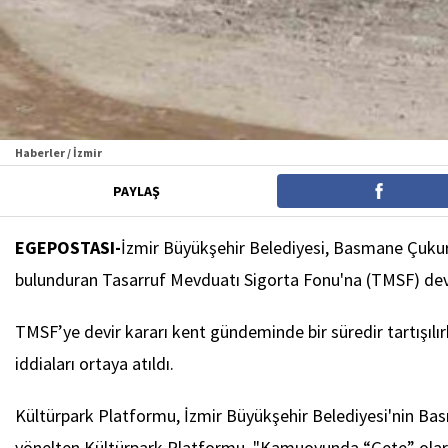
Haberler / İzmir
PAYLAŞ
EGEPOSTASI-
İzmir Büyükşehir Belediyesi, Basmane Çukuru o
bulunduran Tasarruf Mevduatı Sigorta Fonu'na (TMSF) de
TMSF’ye devir kararı kent gündeminde bir süredir tartışıl
iddiaları ortaya atıldı.
Kültürpark Platformu, İzmir Büyükşehir Belediyesi'nin Bas
yönelten Kültürpark Platformu, "Kamuoyunda “Çete” olarak 