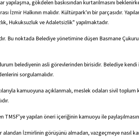
r yapılaşma, gökdelen baskısından kurtarılmasını beklenirken
ası İzmir Halkının malıdır. Kültürpark'ın bir parçasıdır. Yapı
lık, Hukuksuzluk ve Adaletsizlik" yapılmaktadır.
aktadır. Bu noktada Belediye yönetimine düşen Basmane Çukur
durum belediyenin asli görevlerinden birisidir. Belediye kendi
nlerini sorgulamalıdır.
arıyla kamuoyuna açıklanmalı, meslek odaları sivil toplum kuru
dır.
n TMSF’ye yapılan öneri içeriğinin kamuoyu ile paylaşılmasını
bir alandan İzmirlinin görüşünü almadan, vazgeçmeye nasıl k