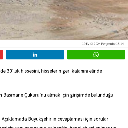
19 Eylül 2024 Perşembe 15:14
 30’luk hissesini, hisselerin geri kalanını elinde
g'in Basmane Çukuru’nu almak için girişimde bulunduğu
 Açıklamada Büyükşehir'in cevaplaması için sorular
inin yapılaşmasının geleceğini hangi siyasi anlayış ve