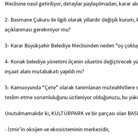
Meclisine nasıl getiriliyor, detaylar paylaşılmadan, karar al
2- Basmane Çukuru ile ilgili olarak yıllardır değişik kurum, 
açıklanması gerekmiyor mu?
3- Karar Büyükşehir Belediye Meclisinden neden “oy çokluğu”
4- Konak belediye yönetimi ilçenin siluetini değiştirecek y
inşaat alanı mutabakatı yapıldı mı?
5- Kamuoyunda “Çete” olarak tanımlanan müteahhitlere sun
teslim etme sorumluluğunu üstleniyor olduğunuzu, bu yükü 
Unutulmamalıdır ki; KÜLTÜRPARK ve bir parçası olan 
- İzmir’in oksijen ve ekosisteminin merkezidir,