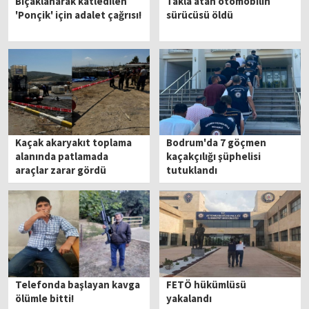
Bıçaklanarak katledilen
Takla atan otomobilin
'Ponçik' için adalet çağrısı!
sürücüsü öldü
Kaçak akaryakıt toplama
Bodrum'da 7 göçmen
alanında patlamada
kaçakçılığı şüphelisi
araçlar zarar gördü
tutuklandı
Telefonda başlayan kavga
FETÖ hükümlüsü
ölümle bitti!
yakalandı