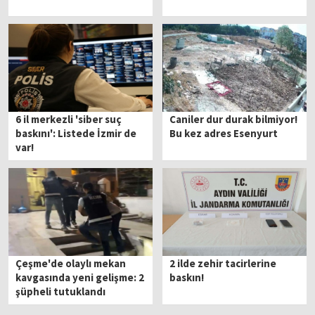
6 il merkezli 'siber suç
Caniler dur durak bilmiyor!
baskını': Listede İzmir de
Bu kez adres Esenyurt
var!
Çeşme'de olaylı mekan
2 ilde zehir tacirlerine
kavgasında yeni gelişme: 2
baskın!
şüpheli tutuklandı