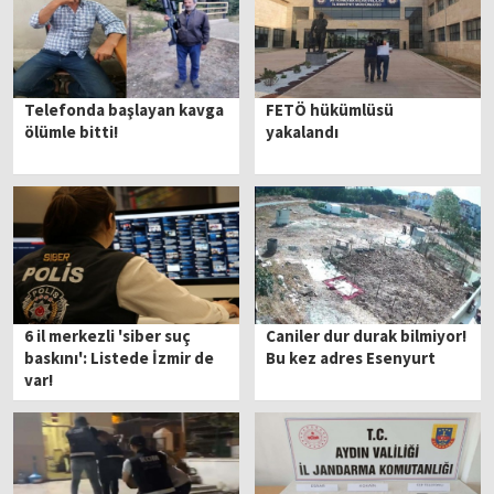
Telefonda başlayan kavga
FETÖ hükümlüsü
ölümle bitti!
yakalandı
6 il merkezli 'siber suç
Caniler dur durak bilmiyor!
baskını': Listede İzmir de
Bu kez adres Esenyurt
var!