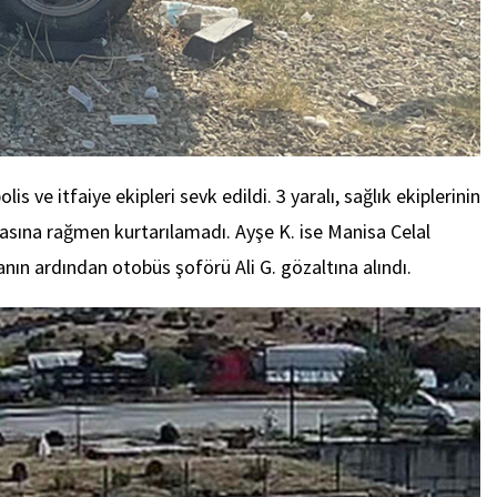
 ve itfaiye ekipleri sevk edildi. 3 yaralı, sağlık ekiplerinin
basına rağmen kurtarılamadı. Ayşe K. ise Manisa Celal
nın ardından otobüs şoförü Ali G. gözaltına alındı.