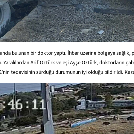
nda bulunan bir doktor yaptı. İhbar üzerine bölgeye sağlık, polis
. Yaralılardan Arif Öztürk ve eşi Ayşe Öztürk, doktorların ça
'nin tedavisinin sürdüğü durumunun iyi olduğu bildirildi. Kaza