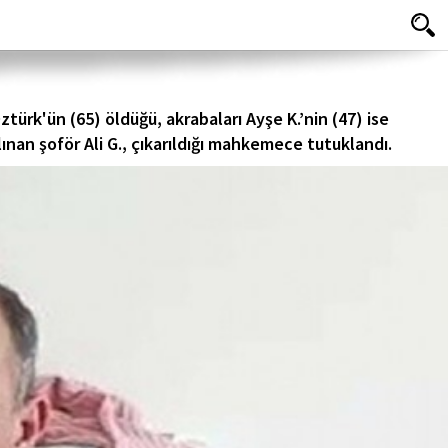
türk'ün (65) öldüğü, akrabaları Ayşe K.’nin (47) ise
lınan şoför Ali G., çıkarıldığı mahkemece tutuklandı.