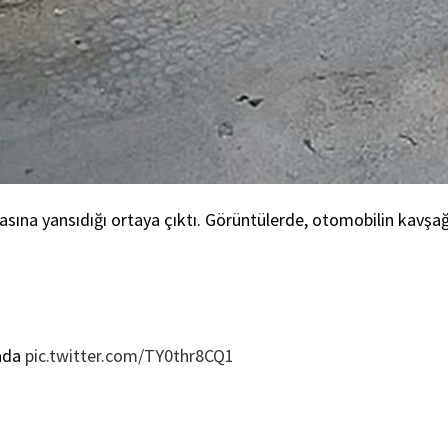
rasına yansıdığı ortaya çıktı. Görüntülerde, otomobilin kavş
rada
pic.twitter.com/TY0thr8CQ1