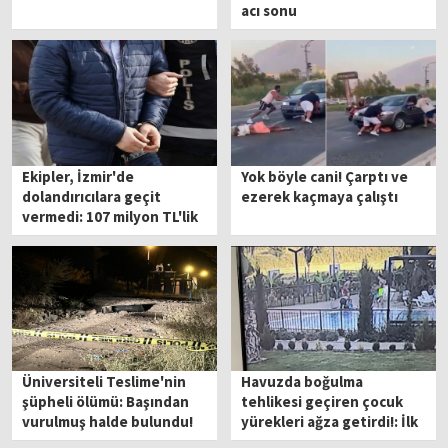
acı sonu
Ekipler, İzmir'de
Yok böyle cani! Çarptı ve
dolandırıcılara geçit
ezerek kaçmaya çalıştı
vermedi: 107 milyon TL'lik
soygun!
Üniversiteli Teslime'nin
Havuzda boğulma
şüpheli ölümü: Başından
tehlikesi geçiren çocuk
vurulmuş halde bulundu!
yürekleri ağza getirdi!: İlk
müdahaleyi tatilciler yaptı