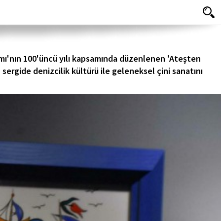
amı'nın 100'üncü yılı kapsamında düzenlenen 'Ateşten
, sergide denizcilik kültürü ile geleneksel çini sanatını