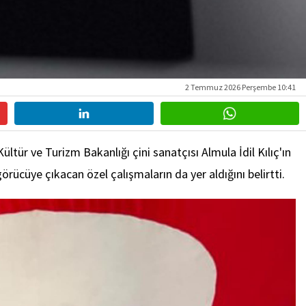
2 Temmuz 2026 Perşembe 10:41
ltür ve Turizm Bakanlığı çini sanatçısı Almula İdil Kılıç'ın
örücüye çıkacan özel çalışmaların da yer aldığını belirtti.