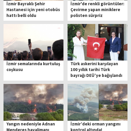
İzmir Bayraklı Şehir
İzmir'de renkli görüntüler:
Hastanesi için yeni otobüs
Çevirme yapan miniklere
hattı belli oldu
polisten sürpriz
İzmir semalarında kurtuluş
Türk askerini karşılayan
coşkusu
100 yıllık tarihi Türk
bayrağı DEÜ’ye bağışlandı
Yangın nedeniyle Adnan
İzmir’deki orman yangını
Menderes havalimanı
kontrol altında!