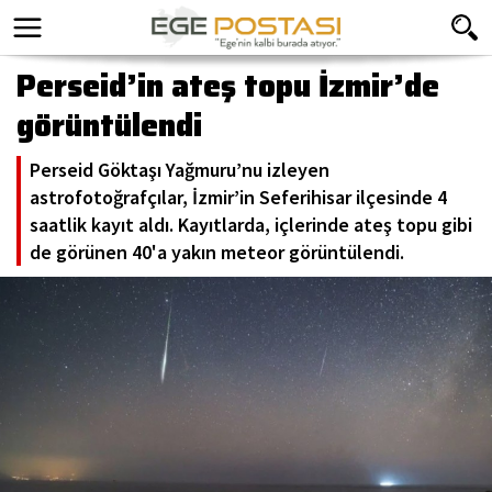
Perseid’in ateş topu İzmir’de
görüntülendi
Perseid Göktaşı Yağmuru’nu izleyen
astrofotoğrafçılar, İzmir’in Seferihisar ilçesinde 4
saatlik kayıt aldı. Kayıtlarda, içlerinde ateş topu gibi
de görünen 40'a yakın meteor görüntülendi.