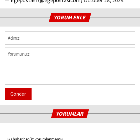
— Egepostası (@egepostasicom)
October 28, 2024
YORUM EKLE
Gönder
YORUMLAR
Bu haber henüz yorumlanmamış...