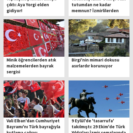
çıktı: Aya Yorgi elden
tutumdan ne kadar
gidiyor!
memnun? İzmirlilerden
siyasetçilere eleştiri
Minik öğrencilerden atık
Birgi'nin mimari dokusu
malzemelerden bayrak
asırlardır korunuyor
sergisi
Vali Elban'dan Cumhuriyet
9 Eylül'de 'tasarrufa'
Bayramı'nı Türk bayrağıyla
takılmıştı: 29 Ekim'de Türk
kutlama çağrısı
Yıldızları İzmir semalarında