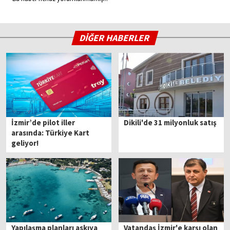
DİĞER HABERLER
İzmir’de pilot iller
Dikili'de 31 milyonluk satış
arasında: Türkiye Kart
geliyor!
Yapılaşma planları askıya
Vatandaş İzmir'e karşı olan