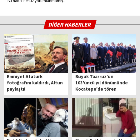
Bu haber henüz yorumlanmamış...
DİĞER HABERLER
Emniyet Atatürk
Büyük Taarruz'un
fotoğrafını kaldırdı, Altun
103'üncü yıl dönümünde
paylaştı!
Kocatepe'de tören