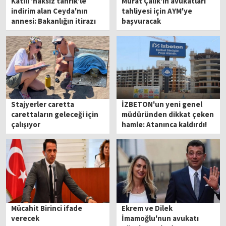
Katili 'haksız tahrik'le
Murat Çalık'ın avukatları
indirim alan Ceyda'nın
tahliyesi için AYM'ye
annesi: Bakanlığın itirazı
başvuracak
beni sevindirdi
Stajyerler caretta
İZBETON'un yeni genel
carettaların geleceği için
müdüründen dikkat çeken
çalışıyor
hamle: Atanınca kaldırdı!
Mücahit Birinci ifade
Ekrem ve Dilek
verecek
İmamoğlu'nun avukatı