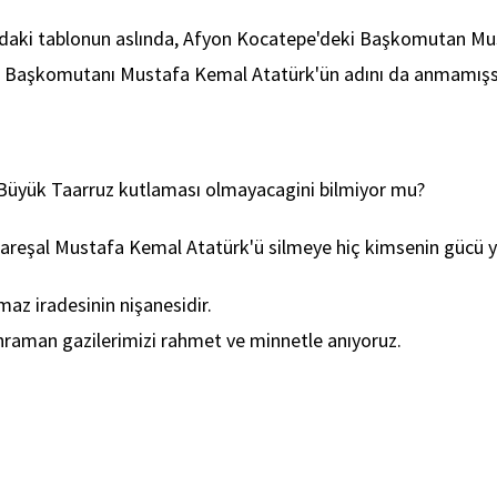
lajdaki tablonun aslında, Afyon Kocatepe'deki Başkomutan Mu
 Başkomutanı Mustafa Kemal Atatürk'ün adını da anmamışsınız
z Büyük Taarruz kutlaması olmayacagini bilmiyor mu?
reşal Mustafa Kemal Atatürk'ü silmeye hiç kimsenin gücü 
maz iradesinin nişanesidir.
hraman gazilerimizi rahmet ve minnetle anıyoruz.