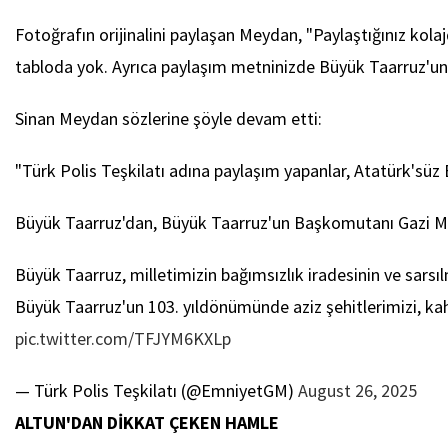
Fotoğrafın orijinalini paylaşan Meydan, "Paylaştığınız ko
tabloda yok. Ayrıca paylaşım metninizde Büyük Taarruz'un
Sinan Meydan sözlerine şöyle devam etti:
"Türk Polis Teşkilatı adına paylaşım yapanlar, Atatürk'sü
Büyük Taarruz'dan, Büyük Taarruz'un Başkomutanı Gazi Ma
Büyük Taarruz, milletimizin bağımsızlık iradesinin ve sarsıl
Büyük Taarruz'un 103. yıldönümünde aziz şehitlerimizi, ka
pic.twitter.com/TFJYM6KXLp
— Türk Polis Teşkilatı (@EmniyetGM)
August 26, 2025
ALTUN'DAN DİKKAT ÇEKEN HAMLE