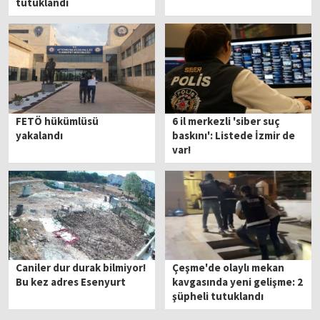
tutuklandı
FETÖ hükümlüsü
6 il merkezli 'siber suç
yakalandı
baskını': Listede İzmir de
var!
Caniler dur durak bilmiyor!
Çeşme'de olaylı mekan
Bu kez adres Esenyurt
kavgasında yeni gelişme: 2
şüpheli tutuklandı