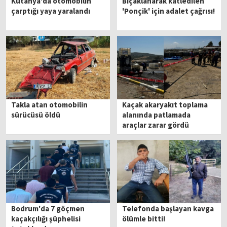
Kütahya'da otomobilin
Bıçaklanarak katledilen
çarptığı yaya yaralandı
'Ponçik' için adalet çağrısı!
Takla atan otomobilin
Kaçak akaryakıt toplama
sürücüsü öldü
alanında patlamada
araçlar zarar gördü
Bodrum'da 7 göçmen
Telefonda başlayan kavga
kaçakçılığı şüphelisi
ölümle bitti!