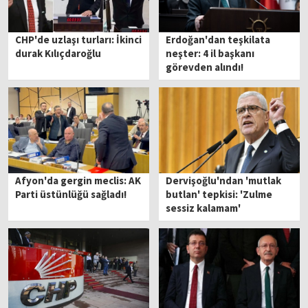
CHP'de uzlaşı turları: İkinci
Erdoğan'dan teşkilata
durak Kılıçdaroğlu
neşter: 4 il başkanı
görevden alındı!
Afyon'da gergin meclis: AK
Dervişoğlu'ndan 'mutlak
Parti üstünlüğü sağladı!
butlan' tepkisi: 'Zulme
sessiz kalamam'