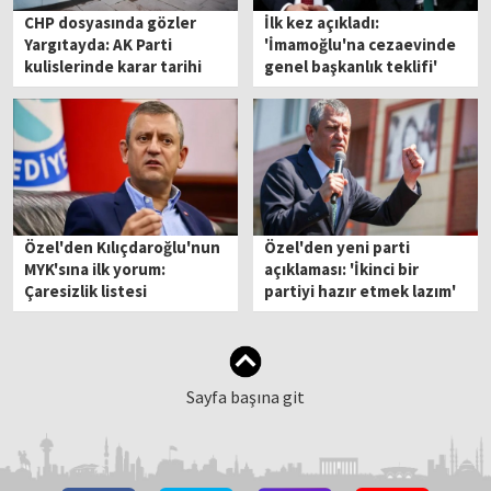
CHP dosyasında gözler
İlk kez açıkladı:
Yargıtayda: AK Parti
'İmamoğlu'na cezaevinde
kulislerinde karar tarihi
genel başkanlık teklifi'
konuşuluyor
Özel'den Kılıçdaroğlu'nun
Özel'den yeni parti
MYK'sına ilk yorum:
açıklaması: 'İkinci bir
Çaresizlik listesi
partiyi hazır etmek lazım'
Sayfa başına git