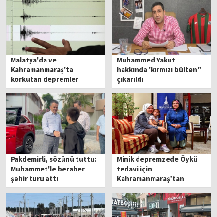
Malatya'da ve
Muhammed Yakut
Kahramanmaraş'ta
hakkında 'kırmızı bülten"
korkutan depremler
çıkarıldı
Pakdemirli, sözünü tuttu:
Minik depremzede Öykü
Muhammet'le beraber
tedavi için
şehir turu attı
Kahramanmaraş’tan
İzmir’e getirildi