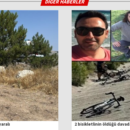
DİĞER HABERLER
yaralı
2 bisikletlinin öldüğü dava