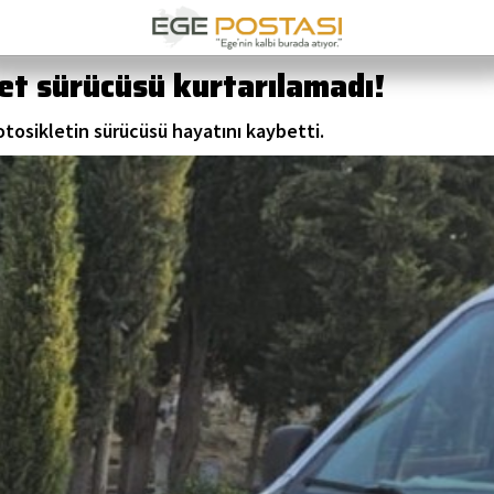
et sürücüsü kurtarılamadı!
motosikletin sürücüsü hayatını kaybetti.