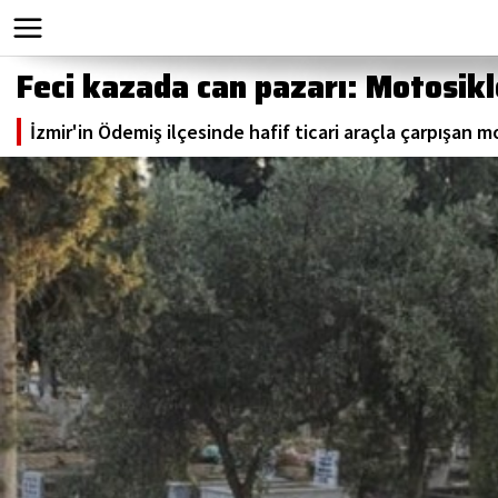
Feci kazada can pazarı: Motosikl
İzmir'in Ödemiş ilçesinde hafif ticari araçla çarpışan 