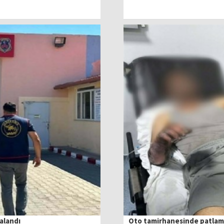
alandı
Oto tamirhanesinde patlama;