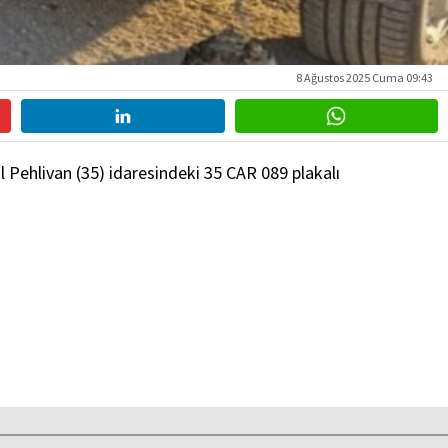
8 Ağustos 2025 Cuma 09:43
 Pehlivan (35) idaresindeki 35 CAR 089 plakalı