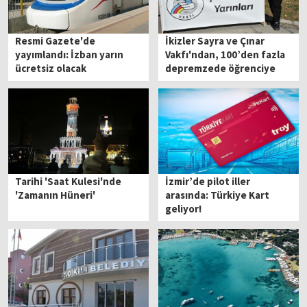
Resmi Gazete'de
İkizler Sayra ve Çınar
yayımlandı: İzban yarın
Vakfı'ndan, 100’den fazla
ücretsiz olacak
depremzede öğrenciye
eğitim bursu
Tarihi 'Saat Kulesi'nde
İzmir’de pilot iller
'Zamanın Hüneri'
arasında: Türkiye Kart
geliyor!