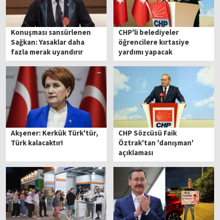
Konuşması sansürlenen
CHP'li belediyeler
Sağkan: Yasaklar daha
öğrencilere kırtasiye
fazla merak uyandırır
yardımı yapacak
Akşener: Kerkük Türk'tür,
CHP Sözcüsü Faik
Türk kalacaktır!
Öztrak'tan 'danışman'
açıklaması