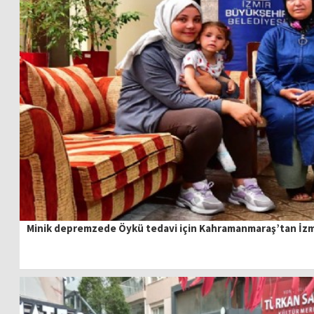
Minik depremzede Öykü tedavi için Kahramanmaraş’tan İzmir