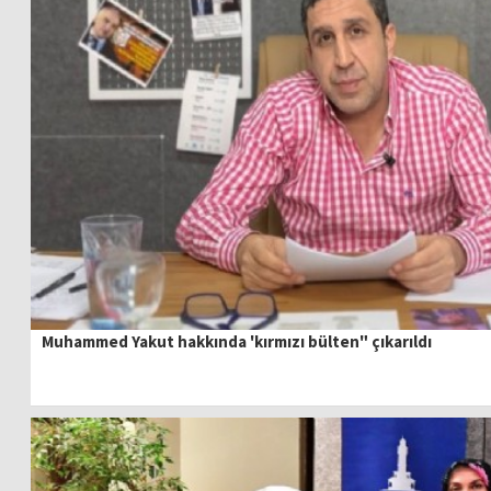
Muhammed Yakut hakkında 'kırmızı bülten" çıkarıldı