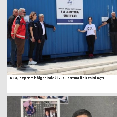
DEÜ, deprem bölgesindeki 7. su arıtma ünitesini açtı