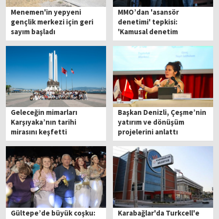
Menemen'in yepyeni
MMO’dan 'asansör
gençlik merkezi için geri
denetimi' tepkisi:
sayım başladı
'Kamusal denetim
özelleştirilemez'
Geleceğin mimarları
Başkan Denizli, Çeşme’nin
Karşıyaka’nın tarihi
yatırım ve dönüşüm
mirasını keşfetti
projelerini anlattı
Gültepe’de büyük coşku:
Karabağlar'da Turkcell'e