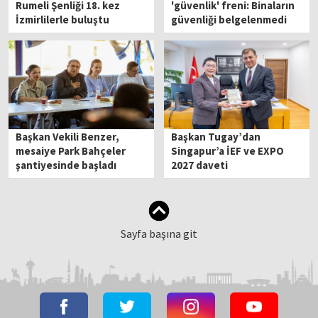
Rumeli Şenliği 18. kez
'güvenlik' freni: Binaların
İzmirlilerle buluştu
güvenliği belgelenmedi
Başkan Vekili Benzer,
Başkan Tugay’dan
mesaiye Park Bahçeler
Singapur’a İEF ve EXPO
şantiyesinde başladı
2027 daveti
Sayfa başına git