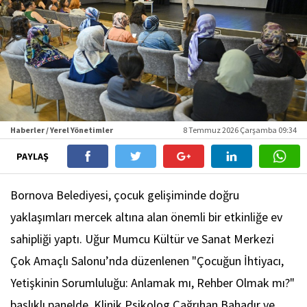
Haberler / Yerel Yönetimler
8 Temmuz 2026 Çarşamba 09:34
PAYLAŞ
Bornova Belediyesi, çocuk gelişiminde doğru
yaklaşımları mercek altına alan önemli bir etkinliğe ev
sahipliği yaptı. Uğur Mumcu Kültür ve Sanat Merkezi
Çok Amaçlı Salonu’nda düzenlenen "Çocuğun İhtiyacı,
Yetişkinin Sorumluluğu: Anlamak mı, Rehber Olmak mı?"
başlıklı panelde, Klinik Psikolog Çağrıhan Bahadır ve