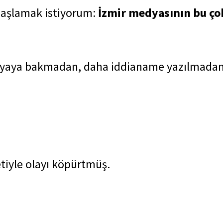
başlamak istiyorum:
İzmir medyasının bu ço
ı dosyaya bakmadan, daha iddianame yazılma
tiyle olayı köpürtmüş.