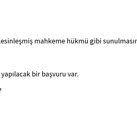
i kesinleşmiş mahkeme hükmü gibi sunulmasın
a yapılacak bir başvuru var.
?