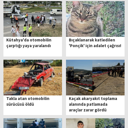
Kütahya'da otomobilin
Bıçaklanarak katledilen
çarptığı yaya yaralandı
'Ponçik' için adalet çağrısı!
Takla atan otomobilin
Kaçak akaryakıt toplama
sürücüsü öldü
alanında patlamada
araçlar zarar gördü