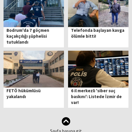
Bodrum'da 7 göçmen
Telefonda başlayan kavga
kaçakçılığı şüphelisi
ölümle bitti!
tutuklandı
FETÖ hükümlüsü
6 il merkezli 'siber suç
yakalandı
baskını': Listede İzmir de
var!
Sayfa başına git