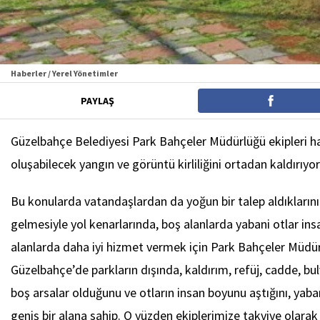
Haberler / Yerel Yönetimler
PAYLAŞ
Güzelbahçe Belediyesi Park Bahçeler Müdürlüğü ekipleri hava
oluşabilecek yangın ve görüntü kirliliğini ortadan kaldırıyor
Bu konularda vatandaşlardan da yoğun bir talep aldıklarını
gelmesiyle yol kenarlarında, boş alanlarda yabani otlar i
alanlarda daha iyi hizmet vermek için Park Bahçeler Müdürl
Güzelbahçe’de parkların dışında, kaldırım, refüj, cadde, b
boş arsalar olduğunu ve otların insan boyunu aştığını, yaba
geniş bir alana sahip. O yüzden ekiplerimize takviye olara