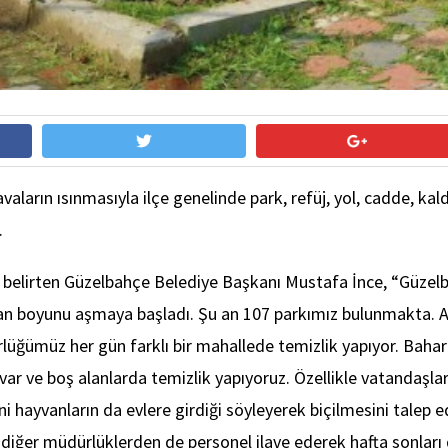
ların ısınmasıyla ilçe genelinde park, refüj, yol, cadde, kal
.
 belirten Güzelbahçe Belediye Başkanı Mustafa İnce, “Güzelbah
nsan boyunu aşmaya başladı. Şu an 107 parkımız bulunmakta. A
üğümüz her gün farklı bir mahallede temizlik yapıyor. Bahar a
ulvar ve boş alanlarda temizlik yapıyoruz. Özellikle vatandaş
ni hayvanların da evlere girdiği söyleyerek biçilmesini talep 
k diğer müdürlüklerden de personel ilave ederek hafta sonlar