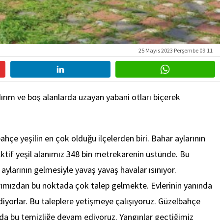
25 Mayıs 2023 Perşembe 09:11
dırım ve boş alanlarda uzayan yabani otları biçerek
çe yeşilin en çok olduğu ilçelerden biri. Bahar aylarının
ktif yeşil alanımız 348 bin metrekarenin üstünde. Bu
ylarının gelmesiyle yavaş yavaş havalar ısınıyor.
larımızdan bu noktada çok talep gelmekte. Evlerinin yanında
ediyorlar. Bu taleplere yetişmeye çalışıyoruz. Güzelbahçe
ı da bu temizliğe devam ediyoruz. Yangınlar geçtiğimiz