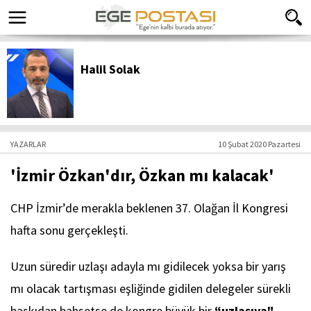
Halil Solak
YAZARLAR
10 Şubat 2020 Pazartesi
'İzmir Özkan'dır, Özkan mı kalacak'
CHP İzmir’de merakla beklenen 37. Olağan İl Kongresi
hafta sonu gerçekleşti.
Uzun süredir uzlaşı adayla mı gidilecek yoksa bir yarış
mı olacak tartışması eşliğinde gidilen delegeler sürekli
baskıdan bahsetse de kongre büyük bir
“uzlaşıya"