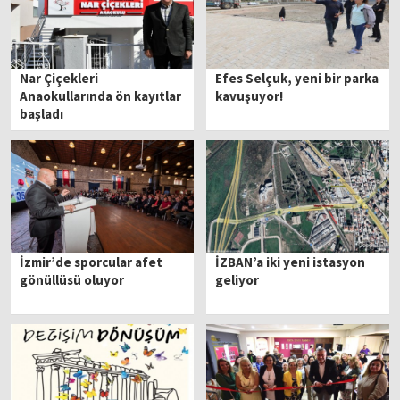
Nar Çiçekleri
Efes Selçuk, yeni bir parka
Anaokullarında ön kayıtlar
kavuşuyor!
başladı
İzmir’de sporcular afet
İZBAN’a iki yeni istasyon
gönüllüsü oluyor
geliyor