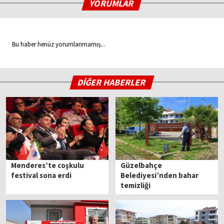
YORUMLAR
Bu haber henüz yorumlanmamış...
DİĞER HABERLER
Menderes’te coşkulu
Güzelbahçe
festival sona erdi
Belediyesi’nden bahar
temizliği