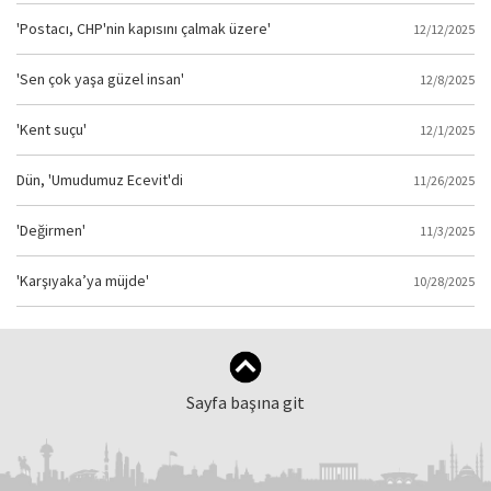
'Postacı, CHP'nin kapısını çalmak üzere'
12/12/2025
'Sen çok yaşa güzel insan'
12/8/2025
'Kent suçu'
12/1/2025
Dün, 'Umudumuz Ecevit'di
11/26/2025
'Değirmen'
11/3/2025
'Karşıyaka’ya müjde'
10/28/2025
Sayfa başına git