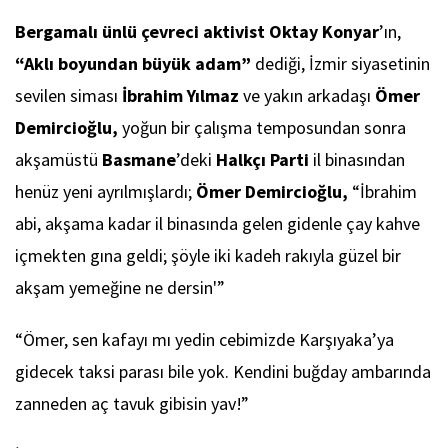
Bergamalı ünlü çevreci aktivist Oktay Konyar
’ın,
“Aklı boyundan büyük adam”
dediği, İzmir siyasetinin
sevilen siması
İbrahim Yılmaz
ve yakın arkadaşı
Ömer
Demircioğlu,
yoğun bir çalışma temposundan sonra
akşamüstü
Basmane
’deki
Halkçı Parti
il binasından
henüz yeni ayrılmışlardı;
Ömer Demircioğlu,
“İbrahim
abi, akşama kadar il binasında gelen gidenle çay kahve
içmekten gına geldi; şöyle iki kadeh rakıyla güzel bir
akşam yemeğine ne dersin'”
“Ömer, sen kafayı mı yedin cebimizde Karşıyaka’ya
gidecek taksi parası bile yok. Kendini buğday ambarında
zanneden aç tavuk gibisin yav!”