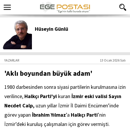
Hüseyin Günlü
YAZARLAR
13 Ocak 2026 Salı
'Aklı boyundan büyük adam'
1980 darbesinden sonra siyasi partilerin kurulmasına izin
verilince,
Halkçı Parti'yi
kuran
İzmir eski valisi Sayın
Necdet Calp,
uzun yıllar İzmir İl Daimi Encümen’inde
görev yapan
İbrahim Yılmaz
’a
Halkçı Parti
’nin
İzmir’deki kuruluş çalışmaları için görev vermişti.