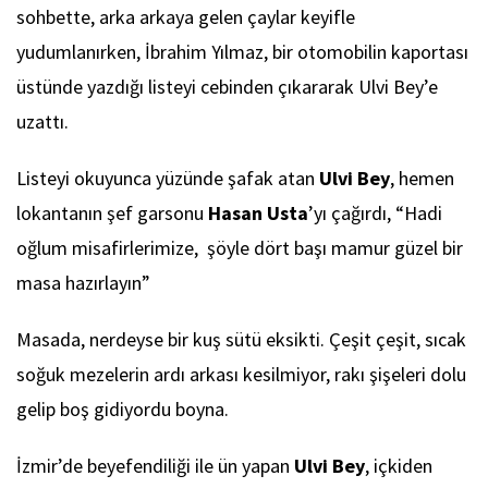
sohbette, arka arkaya gelen çaylar keyifle
yudumlanırken, İbrahim Yılmaz, bir otomobilin kaportası
üstünde yazdığı listeyi cebinden çıkararak Ulvi Bey’e
uzattı.
Listeyi okuyunca yüzünde şafak atan
Ulvi Bey
, hemen
lokantanın şef garsonu
Hasan Usta
’yı çağırdı, “Hadi
oğlum misafirlerimize, şöyle dört başı mamur güzel bir
masa hazırlayın”
Masada, nerdeyse bir kuş sütü eksikti. Çeşit çeşit, sıcak
soğuk mezelerin ardı arkası kesilmiyor, rakı şişeleri dolu
gelip boş gidiyordu boyna.
İzmir’de beyefendiliği ile ün yapan
Ulvi Bey
, içkiden