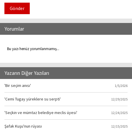
Gönder
Yorumlar
Bu yazı henüz yorumlanmamış...
Yazarın Diğer Yazıları
'Bir seçim anısı'
1/5/2026
'Cemi Tugay yüreklere su serpti'
12/29/2025
'Seçkin ve mümtaz belediye meclis üyesi'
12/24/2025
Şafak Kuşu'nun rüyası
12/15/2025