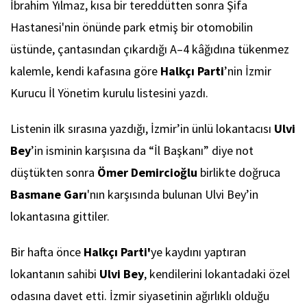
İbrahim Yılmaz, kısa bir tereddütten sonra Şifa
Hastanesi'nin önünde park etmiş bir otomobilin
üstünde, çantasından çıkardığı A–4 kâğıdına tükenmez
kalemle, kendi kafasına göre
Halkçı Parti
’nin İzmir
Kurucu İl Yönetim kurulu listesini yazdı.
Listenin ilk sırasına yazdığı, İzmir’in ünlü lokantacısı
Ulvi
Bey
’in isminin karşısına da “İl Başkanı” diye not
düştükten sonra
Ömer Demircioğlu
birlikte doğruca
Basmane Garı
'nın karşısında bulunan Ulvi Bey’in
lokantasına gittiler.
Bir hafta önce
Halkçı Parti'
ye kaydını yaptıran
lokantanın sahibi
Ulvi Bey
, kendilerini lokantadaki özel
odasına davet etti. İzmir siyasetinin ağırlıklı olduğu