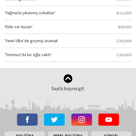
'Yağmurla yıkanmış sokaklar'
8/11/2020
'Elde var hüzün'
8/9/2020
'Yanık Ülke'de geçmişi aramak
7/20/2020
'Temmuz'da bir öğle vakti'
7/18/2020
Sayfa başına git
POLİTİKA
YEREL POLİTİKA
GÜNCEL