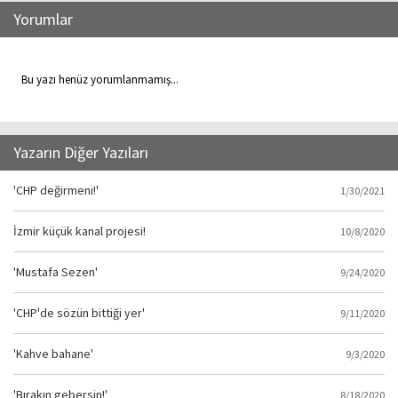
Yorumlar
Bu yazı henüz yorumlanmamış...
Yazarın Diğer Yazıları
'CHP değirmeni!'
1/30/2021
İzmir küçük kanal projesi!
10/8/2020
'Mustafa Sezen'
9/24/2020
'CHP'de sözün bittiği yer'
9/11/2020
'Kahve bahane'
9/3/2020
'Bırakın gebersin!'
8/18/2020